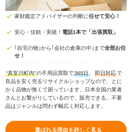
家財鑑定アドバイザーの判断に
任せて安心！
安心・信頼・実績！
電話1本で「出張買取」
｢自宅の物｣から｢会社の倉庫の中｣まで
全部お任
せ！
“真室川町内”
の不用品買取で
365日
、
即日対応
で
良品を安く売るリサイクルショップなので、とに
かく品物が無くて困っています。日本全国の業者
さんとお繋がりしているので、販売できる。不要
品はジャンルは問わず幅広く対応します。
選ばれる理由を詳しく見る