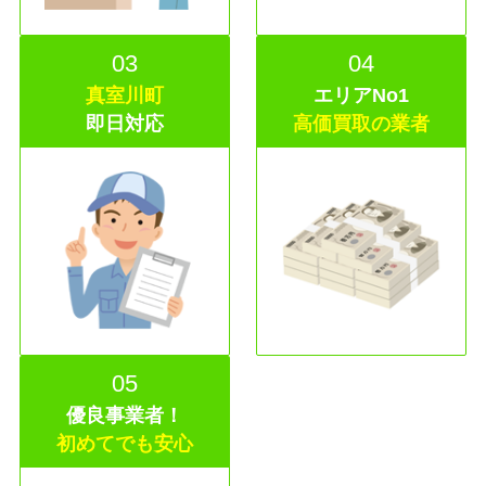
03
04
真室川町
エリアNo1
即日
対応
高価買取の業者
05
優良事業者！
初めてでも安心