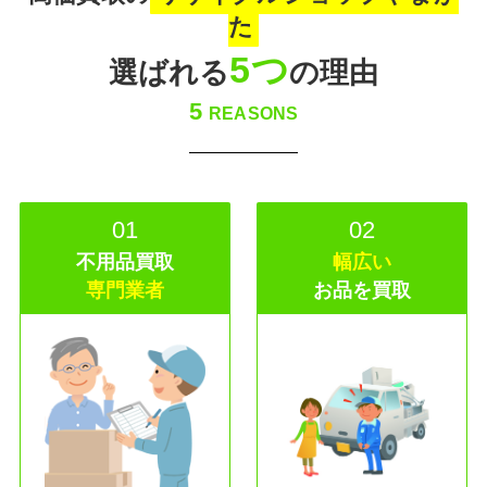
た
5つ
選ばれる
の理由
5
REASONS
01
02
不用品買取
幅広い
専門業者
お品を買取