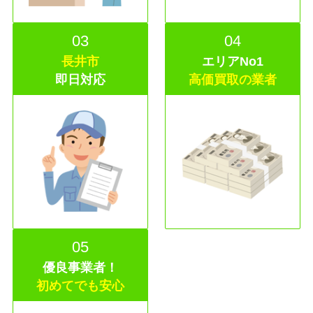
03
04
長井市
エリアNo1
即日
対応
高価買取の業者
05
優良事業者！
初めてでも安心