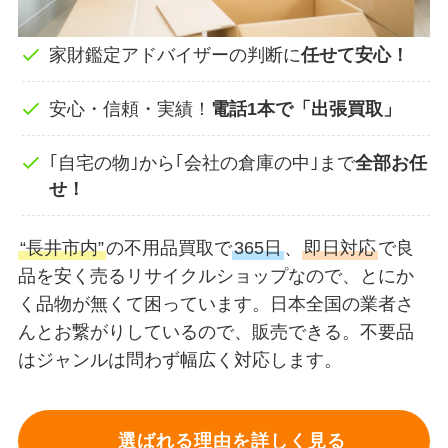
家財鑑定アドバイザーの判断に
任せて安心！
安心・信頼・実績！
電話1本で「出張買取」
｢自宅の物｣から｢会社の倉庫の中｣まで
全部お任
せ！
“長井市内”
の不用品買取で
365日
、
即日対応
で良
品を安く売るリサイクルショップなので、とにか
く品物が無くて困っています。日本全国の業者さ
んとお繋がりしているので、販売できる。不要品
はジャンルは問わず幅広く対応します。
選ばれる理由を詳しく見る