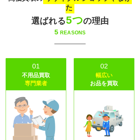
た
5つ
選ばれる
の理由
5
REASONS
01
02
不用品買取
幅広い
専門業者
お品を買取