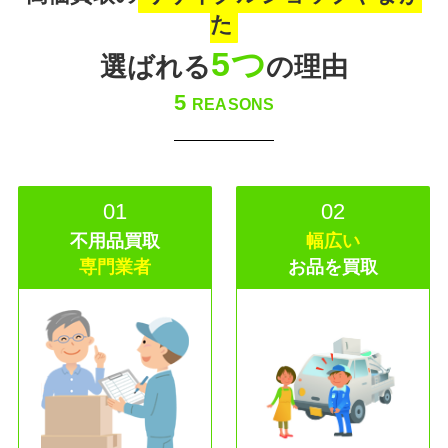
た
5つ
選ばれる
の理由
5
REASONS
01
02
不用品買取
幅広い
専門業者
お品を買取