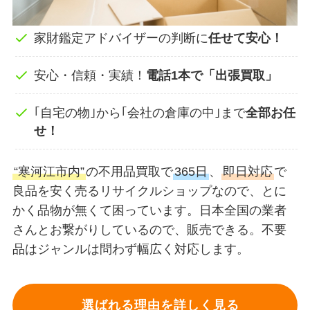
家財鑑定アドバイザーの判断に
任せて安心！
安心・信頼・実績！
電話1本で「出張買取」
｢自宅の物｣から｢会社の倉庫の中｣まで
全部お任
せ！
“寒河江市内”
の不用品買取で
365日
、
即日対応
で
良品を安く売るリサイクルショップなので、とに
かく品物が無くて困っています。日本全国の業者
さんとお繋がりしているので、販売できる。不要
品はジャンルは問わず幅広く対応します。
選ばれる理由を詳しく見る