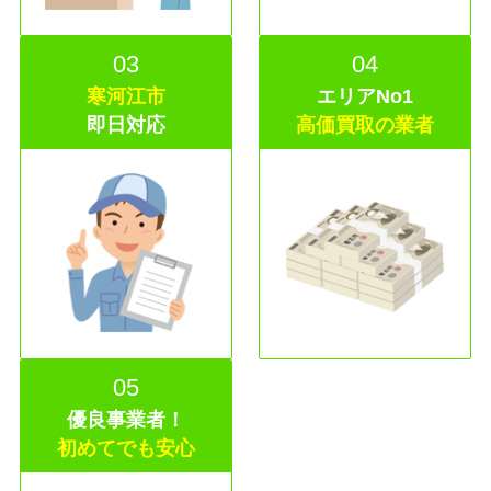
03
04
寒河江市
エリアNo1
即日
対応
高価買取の業者
05
優良事業者！
初めてでも安心