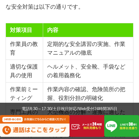
な安全対策は以下の通りです。
対策項目
内容
作業員の教
定期的な安全講習の実施、作業
育
マニュアルの徹底
適切な保護
ヘルメット、安全靴、手袋など
具の使用
の着用義務化
作業前ミー
作業内容の確認、危険箇所の把
ティング
握、役割分担の明確化
電話8:30～17:30/土日祝日対応/Web受付24時間365日
専門工具の
大型機器の分解・運搬に適した
使用
専用工具の使用
作業環境の
十分な作業スペースの確保、照