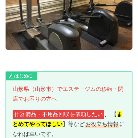
はじめに
山形県（山形市）でエステ・ジムの移転・閉
店でお困りの方へ
什器備品・不用品回収を依頼したい
、 【
ま
とめてやってほしい
】等など
お役立ち情報
に
なれば幸いです。